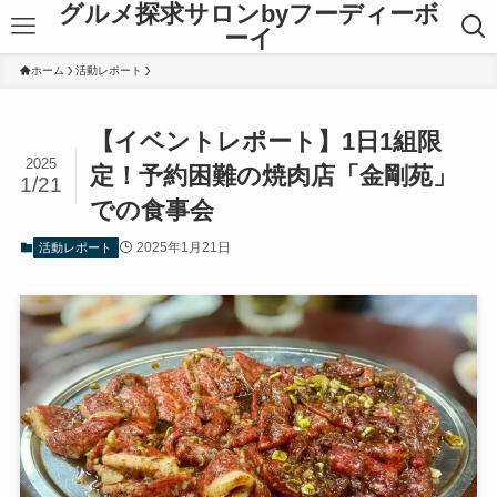
グルメ探求サロンbyフーディーボ
ーイ
ホーム
活動レポート
【イベントレポート】1日1組限
2025
定！予約困難の焼肉店「金剛苑」
1/21
での食事会
2025年1月21日
活動レポート